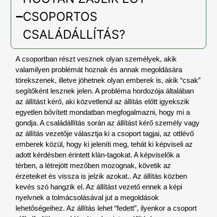
CSOPORTOS
CSALÁDÁLLÍTÁS?
A csoportban részt vesznek olyan személyek, akik
valamilyen problémát hoznak és annak megoldására
törekszenek, illetve jöhetnek olyan emberek is, akik “csak”
segítőként lesznek jelen. A probléma hordozója általában
az állítást kérő, aki közvetlenül az állítás előtt igyekszik
egyetlen bővített mondatban megfogalmazni, hogy mi a
gondja. A családállítás során az állítást kérő személy vagy
az állítás vezetője választja ki a csoport tagjai, az ottlévő
emberek közül, hogy ki jeleníti meg, tehát ki képviseli az
adott kérdésben érintett klán-tagokat. A képviselők a
térben, a létrejött mezőben mozognak, követik az
érzeteiket és vissza is jelzik azokat.. Az állítás közben
kevés szó hangzik el. Az állítást vezető ennek a képi
nyelvnek a tolmácsolásával jut a megoldások
lehetőségeihez. Az állítás lehet “fedett”, ilyenkor a csoport