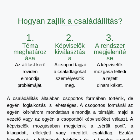
Hogyan zajlik a családállítás?
1.
2.
3.
Téma
Képviselők
A rendszer
meghatároz
kiválasztás
megjeleníté
ása
a
se
Az állítást kérő
A csoport tagjai
A képviselők
röviden
a családtagokat
mozgása felfedi
elmondja
személyesítik
a rejtett
problémáját.
meg.
dinamikákat.
A családállítás általában csoportos formában történik, de
egyéni foglalkozás is lehetséges. A csoportos formánál az
egyén két-három mondatban elmondja a témáját, majd a
vezető vagy az egyén a csoportból képviselőket választ. A
képviselők mozgásában megjelenik a „sérült pont”, a
kitagadott, elfelejtett vagy megítélt családtag. Ezután
következik a kötődések feloldása és a tudatos szeretet