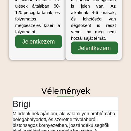
ülések általában 90-
is jelen van. Az
120 percig tartanak, és
alkalmak 4-6 órásak,
folyamatos
és lehetőség van
megbeszélés kíséri a
segítőként is részt
folyamatot.
venni, ha még nem
hoztál saját témát.
Jelentkezem
Jelentkezem
Vélemények
Brigi
Ár
Mindenkinek ajánlom, aki valamilyen problémába
A csa
belegabalyodott, és szeretne távolabbról,
érdek
biztonságos környezetben, jószándékú segítők
támog