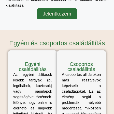
kialakítása.
Jelentkezem
Egyéni és csoportos családállítás
Egyéni
Csoportos
családállítás
családállítás
Az egyéni állítások
A csoportos állításokon
kisebb tárgyak (pl.
más résztvevők
legóbábok, kavicsok)
képviselik a
vagy papírlapok
családtagokat. Ez az
segítségével történnek.
élmény segíti a
Előnye, hogy online is
problémák mélyebb
elérhető, és nagyobb
megértését, miközben
intimitást biztosít. Az
a csoport támogatása