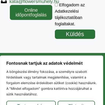
kata@flowersmuhely.hu
Elfogadom az
Online
Adatkezelési
időpontfoglalás
tájékoztatóban
foglaltakat.
Küldés
Fontosnak tartjuk az adatok védelmét
Szolgáltatások
A böngészési élmény fokozása, a személyre szabott
Gyerekeknek
hirdetések vagy tartalmak megjelenítése, valamint a
Eseménynaptár
Kapcsolat
forgalom elemzése érdekében sütiket (cookie) használunk.
Blog
A "Mindet elfogadom" gombra kattintva hozzájárulhat a
Árak
sütik használatához.
FlOWers Életmód Műhely 2026.
Impresszum
Minden jog fenntartva
Adatkezelési