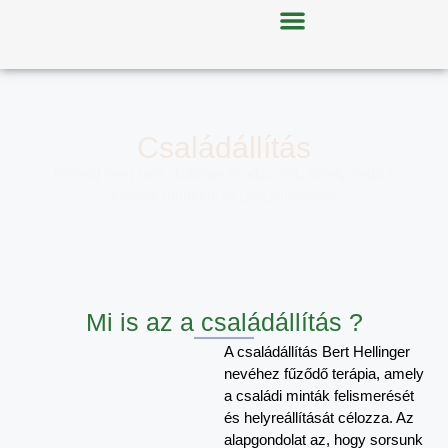
Családállítás
Ismerd meg Bert Hellinger módszerét, amely segít a
családi rendszerek gyógyításában
Mi is az a családállítás ?
A családállítás Bert Hellinger
nevéhez fűződő terápia, amely
a családi minták felismerését
és helyreállítását célozza. Az
alapgondolat az, hogy sorsunk