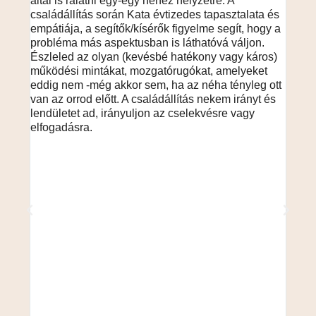
által is rálátni egy-egy nehéz helyzetre. A
bizto
családállítás során Kata évtizedes tapasztalata és
megte
empátiája, a segítők/kísérők figyelme segít, hogy a
neki,
probléma más aspektusban is láthatóvá váljon.
legal
Észleled az olyan (kevésbé hatékony vagy káros)
A csa
működési mintákat, mozgatórugókat, amelyeket
és emp
eddig nem -még akkor sem, ha az néha tényleg ott
hogy 
van az orrod előtt. A családállítás nekem irányt és
váljo
lendületet ad, irányuljon az cselekvésre vagy
káros
elfogadásra.
amely
tényle
irányt
vagy 