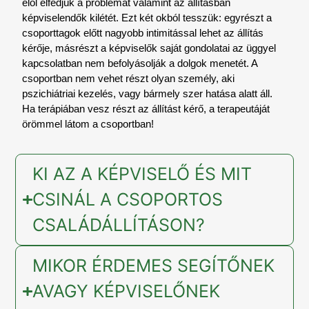
elől elfedjük a problémát valamint az állításban
képviselendők kilétét. Ezt két okból tesszük: egyrészt a
csoporttagok előtt nagyobb intimitással lehet az állítás
kérője, másrészt a képviselők saját gondolatai az üggyel
kapcsolatban nem befolyásolják a dolgok menetét. A
csoportban nem vehet részt olyan személy, aki
pszichiátriai kezelés, vagy bármely szer hatása alatt áll.
Ha terápiában vesz részt az állítást kérő, a terapeutáját
örömmel látom a csoportban!
KI AZ A KÉPVISELŐ ÉS MIT
CSINÁL A CSOPORTOS
CSALÁDÁLLÍTÁSON?
MIKOR ÉRDEMES SEGÍTŐNEK
AVAGY KÉPVISELŐNEK