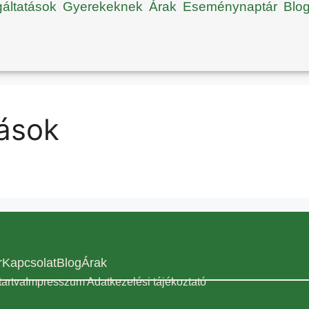
gáltatások
Gyerekeknek
Árak
Eseménynaptár
Blo
tások
r
Kapcsolat
Blog
Árak
artva
Impresszum Adatkezelési tájékoztató