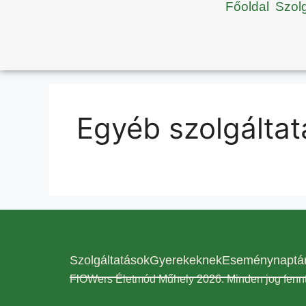
Főoldal
Szol
Egyéb szolgálta
Szolgáltatások
Gyerekeknek
Eseménynaptá
FlOWers Életmód Műhely 2026. Minden jog fennt