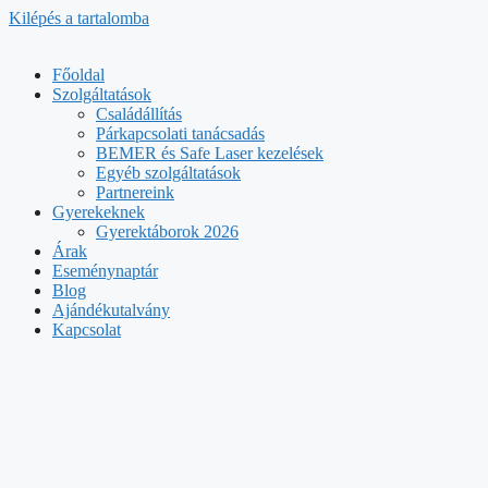
Kilépés a tartalomba
Főoldal
Szolgáltatások
Családállítás
Párkapcsolati tanácsadás
BEMER és Safe Laser kezelések
Egyéb szolgáltatások
Partnereink
Gyerekeknek
Gyerektáborok 2026
Árak
Eseménynaptár
Blog
Ajándékutalvány
Kapcsolat