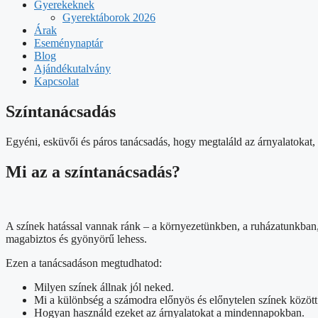
Gyerekeknek
Gyerektáborok 2026
Árak
Eseménynaptár
Blog
Ajándékutalvány
Kapcsolat
Színtanácsadás
Egyéni, esküvői és páros tanácsadás, hogy megtaláld az árnyalatokat
Mi az a színtanácsadás?
A színek hatással vannak ránk – a környezetünkben, a ruházatunkban, 
magabiztos és gyönyörű lehess.
Ezen a tanácsadáson megtudhatod:
Milyen színek állnak jól neked.
Mi a különbség a számodra előnyös és előnytelen színek között
Hogyan használd ezeket az árnyalatokat a mindennapokban.