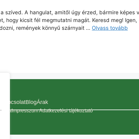
a szíved. A hangulat, amitől úgy érzed, bármire képes v
et, hogy kicsit fél megmutatni magát. Keresd meg! Igen, 
modozni, remények könnyű szárnyait …
Olvass tovább
r
Kapcsolat
Blog
Árak
.
artva
Impresszum Adatkezelési tájékoztató