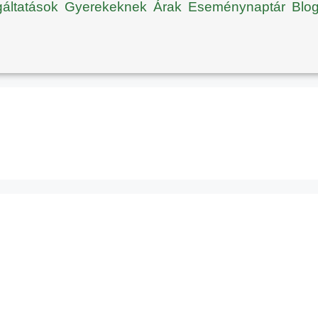
gáltatások
Gyerekeknek
Árak
Eseménynaptár
Blo