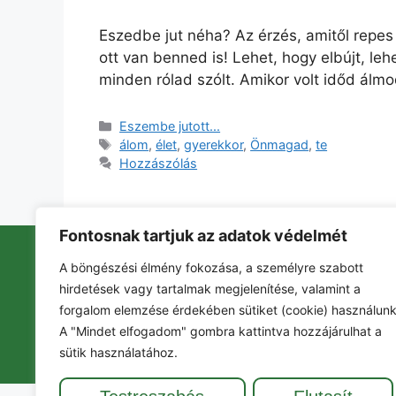
Eszedbe jut néha? Az érzés, amitől repes 
ott van benned is! Lehet, hogy elbújt, leh
minden rólad szólt. Amikor volt időd ál
Eszembe jutott...
álom
,
élet
,
gyerekkor
,
Önmagad
,
te
Hozzászólás
Fontosnak tartjuk az adatok védelmét
A böngészési élmény fokozása, a személyre szabott
hirdetések vagy tartalmak megjelenítése, valamint a
Szolgáltatások
Gyerekeknek
Eseménynaptá
forgalom elemzése érdekében sütiket (cookie) használunk
FlOWers Életmód Műhely 2026. Minden jog fennt
A "Mindet elfogadom" gombra kattintva hozzájárulhat a
sütik használatához.