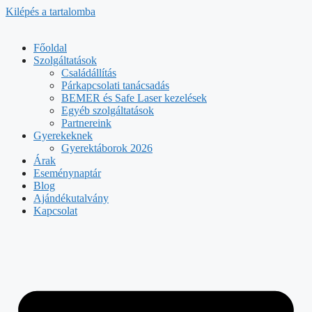
Kilépés a tartalomba
Főoldal
Szolgáltatások
Családállítás
Párkapcsolati tanácsadás
BEMER és Safe Laser kezelések
Egyéb szolgáltatások
Partnereink
Gyerekeknek
Gyerektáborok 2026
Árak
Eseménynaptár
Blog
Ajándékutalvány
Kapcsolat