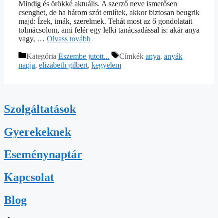
Mindig és örökké aktuális. A szerző neve ismerősen
csenghet, de ha három szót említek, akkor biztosan beugrik
majd: Ízek, imák, szerelmek. Tehát most az ő gondolatait
tolmácsolom, ami felér egy lelki tanácsadással is: akár anya
vagy, …
Olvass tovább
Kategória
Eszembe jutott...
Címkék
anya
,
anyák
napja
,
elizabeth gilbert
,
kegyelem
Szolgáltatások
Gyerekeknek
Eseménynaptár
Kapcsolat
Blog