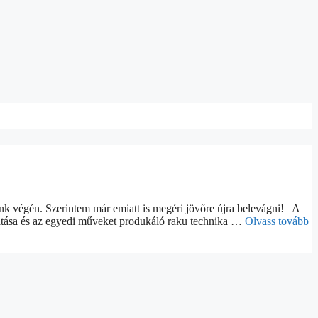
nk végén. Szerintem már emiatt is megéri jövőre újra belevágni! A
tatása és az egyedi műveket produkáló raku technika …
Olvass tovább