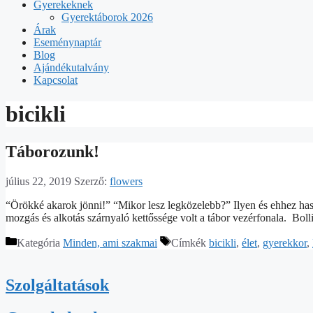
Gyerekeknek
Gyerektáborok 2026
Árak
Eseménynaptár
Blog
Ajándékutalvány
Kapcsolat
bicikli
Táborozunk!
július 22, 2019
Szerző:
flowers
“Örökké akarok jönni!” “Mikor lesz legközelebb?” Ilyen és ehhez has
mozgás és alkotás szárnyaló kettőssége volt a tábor vezérfonala. Bo
Kategória
Minden, ami szakmai
Címkék
bicikli
,
élet
,
gyerekkor
,
Szolgáltatások