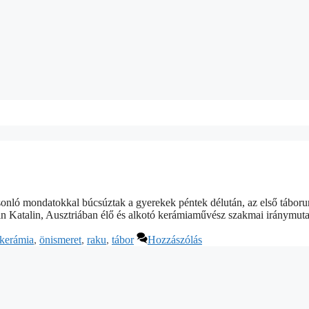
onló mondatokkal búcsúztak a gyerekek péntek délután, az első táboru
llin Katalin, Ausztriában élő és alkotó kerámiaművész szakmai iránymu
kerámia
,
önismeret
,
raku
,
tábor
Hozzászólás