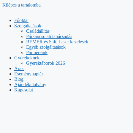
Kilépés a tartalomba
Főoldal
Szolgáltatások
Családállítás
Párkapcsolati tanácsadás
BEMER és Safe Laser kezelések
Egyéb szolgáltatások
Partnereink
Gyerekeknek
Gyerektáborok 2026
Árak
Eseménynaptár
Blog
Ajándékutalvány
Kapcsolat