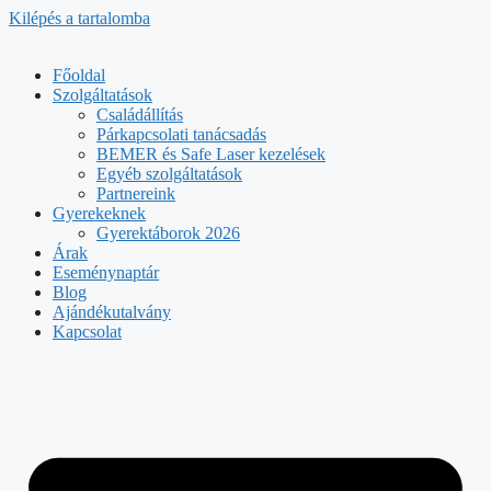
Kilépés a tartalomba
Főoldal
Szolgáltatások
Családállítás
Párkapcsolati tanácsadás
BEMER és Safe Laser kezelések
Egyéb szolgáltatások
Partnereink
Gyerekeknek
Gyerektáborok 2026
Árak
Eseménynaptár
Blog
Ajándékutalvány
Kapcsolat