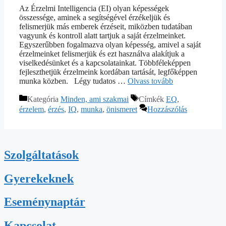
Az Érzelmi Intelligencia (EI) olyan képességek
összessége, aminek a segítségével érzékeljük és
felismerjük más emberek érzéseit, miközben tudatában
vagyunk és kontroll alatt tartjuk a saját érzelmeinket.
Egyszerűbben fogalmazva olyan képesség, amivel a saját
érzelmeinket felismerjük és ezt használva alakítjuk a
viselkedésünket és a kapcsolatainkat. Többféleképpen
fejleszthetjük érzelmeink kordában tartását, legfőképpen
munka közben. Légy tudatos …
Olvass tovább
Kategória
Minden, ami szakmai
Címkék
EQ
,
érzelem
,
érzés
,
IQ
,
munka
,
önismeret
Hozzászólás
Szolgáltatások
Gyerekeknek
Eseménynaptár
Kapcsolat