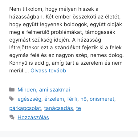
Nem titkolom, hogy mélyen hiszek a
házasságban. Két ember összeköti az életét,
hogy együtt legyenek boldogok, együtt oldják
meg a felmerülő problémákat, támogassák
egymást szükség idején. A házasság
létrejöttekor ezt a szándékot fejezik ki a felek
egymás felé és ez nagyon szép, nemes dolog.
Könnyű is addig, amíg tart a szerelem és nem
merül …
Olvass tovább
Minden, ami szakmai
egészség
,
érzelem
,
férfi
,
nő
,
önismeret
,
párkapcsolat
,
tanácsadás
,
te
Hozzászólás