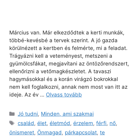
Március van. Már elkezdődtek a kerti munkák,
többé-kevésbé a tervek szerint. A jó gazda
körülnézett a kertben és felmérte, mi a feladat.
Trágyázni kell a veteményest, metszeni a
gyümölcsfákat, megjavítani az öntözőrendszert,
ellenőrizni a vetőmagkészletet. A tavaszi
hagymásokkal és a korán virágzó bokrokkal
nem kell foglalkozni, annak nem most van itt az
ideje. Az év …
Olvass tovább
Jó tudni
,
Minden, ami szakmai
család
,
élet
,
életmód
,
érzelem
,
férfi
,
nő
,
önismeret
,
Önmagad
,
párkapcsolat
,
te