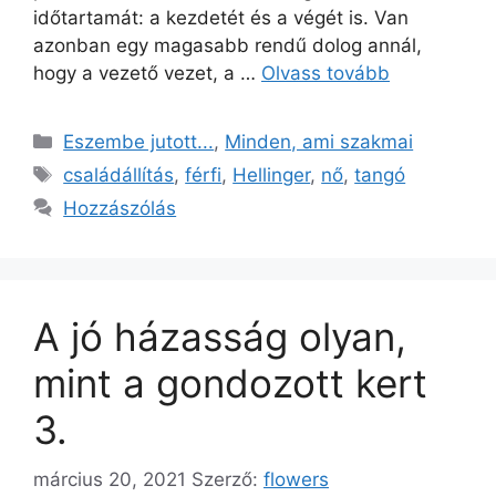
időtartamát: a kezdetét és a végét is. Van
azonban egy magasabb rendű dolog annál,
hogy a vezető vezet, a …
Olvass tovább
Eszembe jutott...
,
Minden, ami szakmai
családállítás
,
férfi
,
Hellinger
,
nő
,
tangó
Hozzászólás
A jó házasság olyan,
mint a gondozott kert
3.
március 20, 2021
Szerző:
flowers