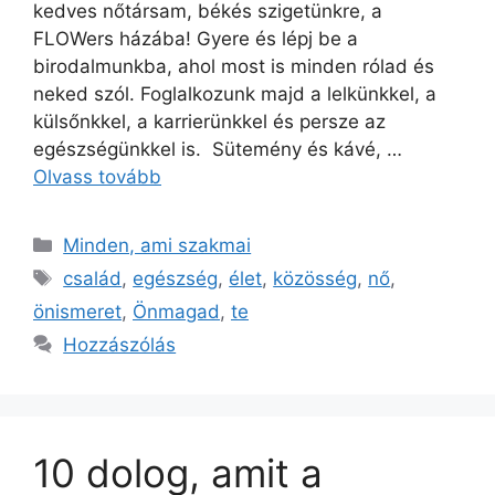
kedves nőtársam, békés szigetünkre, a
FLOWers házába! Gyere és lépj be a
birodalmunkba, ahol most is minden rólad és
neked szól. Foglalkozunk majd a lelkünkkel, a
külsőnkkel, a karrierünkkel és persze az
egészségünkkel is. Sütemény és kávé, …
Olvass tovább
Minden, ami szakmai
család
,
egészség
,
élet
,
közösség
,
nő
,
önismeret
,
Önmagad
,
te
Hozzászólás
10 dolog, amit a