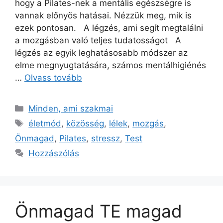
hogy a Pilates-nek a mentális egészségre is
vannak előnyös hatásai. Nézzük meg, mik is
ezek pontosan. A légzés, ami segít megtalálni
a mozgásban való teljes tudatosságot A
légzés az egyik leghatásosabb módszer az
elme megnyugtatására, számos mentálhigiénés
…
Olvass tovább
Minden, ami szakmai
életmód
,
közösség
,
lélek
,
mozgás
,
Önmagad
,
Pilates
,
stressz
,
Test
Hozzászólás
Önmagad TE magad