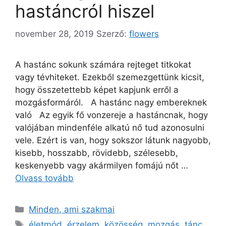
hastáncról hiszel
november 28, 2019
Szerző:
flowers
A hastánc sokunk számára rejteget titkokat
vagy tévhiteket. Ezekből szemezgettünk kicsit,
hogy összetettebb képet kapjunk erről a
mozgásformáról. A hastánc nagy embereknek
való Az egyik fő vonzereje a hastáncnak, hogy
valójában mindenféle alkatú nő tud azonosulni
vele. Ezért is van, hogy sokszor látunk nagyobb,
kisebb, hosszabb, rövidebb, szélesebb,
keskenyebb vagy akármilyen fomájú nőt …
Olvass tovább
Minden, ami szakmai
életmód
,
érzelem
,
közösség
,
mozgás
,
tánc
,