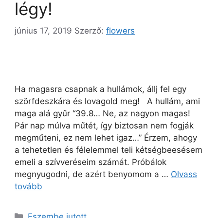
légy!
június 17, 2019
Szerző:
flowers
Ha magasra csapnak a hullámok, állj fel egy
szörfdeszkára és lovagold meg! A hullám, ami
maga alá gyűr “39.8… Ne, az nagyon magas!
Pár nap múlva műtét, így biztosan nem fogják
megműteni, ez nem lehet igaz…” Érzem, ahogy
a tehetetlen és félelemmel teli kétségbeesésem
emeli a szívveréseim számát. Próbálok
megnyugodni, de azért benyomom a …
Olvass
tovább
Eszembe jutott...