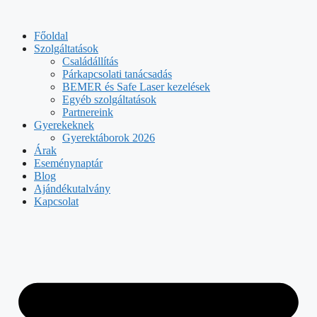
Kilépés
a
Főoldal
tartalomba
Szolgáltatások
Családállítás
Párkapcsolati tanácsadás
BEMER és Safe Laser kezelések
Egyéb szolgáltatások
Partnereink
Gyerekeknek
Gyerektáborok 2026
Árak
Eseménynaptár
Blog
Ajándékutalvány
Kapcsolat