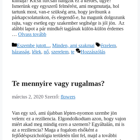
klímája? Kicsit furcsán hangzik ez a kérdés, ugye?
Ismerünk egy egyszerű felmérést, ami megmutatja, hol
tartunk most, van-e szükség arra, hogy javítsunk a
párkapcsolatunkon, és elegendő-e, ha magunk dolgozunk
rajta, vagy esetleg egy szakember segítsége is jól jön. Az
alábbi lapot a pár mindkét tagjának külön-külön érdemes
…
Olvass tovább
Kategória
Címkék
Eszembe jutott...
,
Minden, ami szakmai
érzelem
,
házasság
,
lélek
,
nő
,
szerelem
,
te
Hozzászólás
Te mennyire vagy rugalmas?
március 2, 2020
Szerző:
flowers
Van egy szó, ami újabban lépten-nyomon szembe jön
velem: ez a reziliencia. Elgondolkodtam azon, hogy vajon
miért akad meg mindig ezen a szemem? Egyáltalán, mi is
az a reziliencia? Maga a fogalom elsőként a
fejlődéspszichológia területén tűnt fel, majd a további