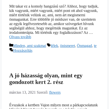
Mit takar ez a komoly hangzású szó? Ahhoz, hogy tudjuk,
kik vagyunk, miért vagyunk, miért pont ott ahol vagyunk,
miért történik velünk az, ami, nem árt megismerni
önmagunkat. Erre többféle jó módszer van, de szerintem
az egyik legélvezetesebb az, amikor szövegeket hívunk
segítségül ahhoz, hogy megértsük magunkat. Ez az
irodalomterápia. Mi történik egy foglalkozáson? Az …
Olvass tovább
Kategória
Címkék
Minden, ami szakmai
lélek
,
önismeret
,
Önmagad
,
te
Hozzászólás
A jó házasság olyan, mint egy
gondozott kert 2. rész
március 13, 2021
Szerző:
flowers
Évszakok a kertben Vajon milyen most a párkapcsolatunk