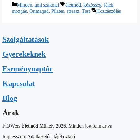
Kategória
Címkék
Minden, ami szakmai
életmód
,
közösség
,
lélek
,
mozgás
,
Önmagad
,
Pilates
,
stressz
,
Test
Hozzászólás
Szolgáltatások
Gyerekeknek
Eseménynaptár
Kapcsolat
Blog
Árak
FlOWers Életmód Műhely 2026. Minden jog fenntartva
Impresszum Adatkezelési tájékoztató