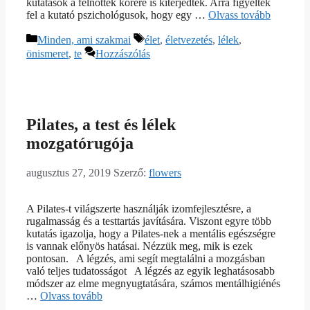
kutatások a felnőttek körére is kiterjedtek. Arra figyeltek
fel a kutató pszichológusok, hogy egy …
Olvass tovább
Kategória
Címkék
Minden, ami szakmai
élet
,
életvezetés
,
lélek
,
önismeret
,
te
Hozzászólás
Pilates, a test és lélek
mozgatórugója
augusztus 27, 2019
Szerző:
flowers
A Pilates-t világszerte használják izomfejlesztésre, a
rugalmasság és a testtartás javítására. Viszont egyre több
kutatás igazolja, hogy a Pilates-nek a mentális egészségre
is vannak előnyös hatásai. Nézzük meg, mik is ezek
pontosan. A légzés, ami segít megtalálni a mozgásban
való teljes tudatosságot A légzés az egyik leghatásosabb
módszer az elme megnyugtatására, számos mentálhigiénés
…
Olvass tovább