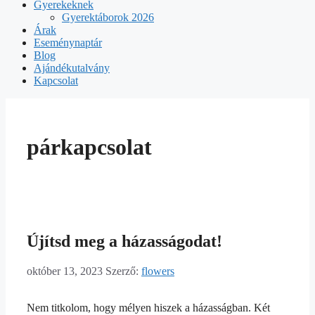
Gyerekeknek
Gyerektáborok 2026
Árak
Eseménynaptár
Blog
Ajándékutalvány
Kapcsolat
párkapcsolat
Újítsd meg a házasságodat!
október 13, 2023
Szerző:
flowers
Nem titkolom, hogy mélyen hiszek a házasságban. Két