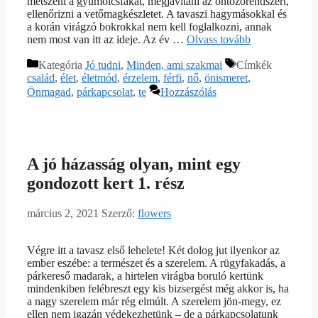
metszeni a gyümölcsfákat, megjavítani az öntözőrendszert,
ellenőrizni a vetőmagkészletet. A tavaszi hagymásokkal és
a korán virágzó bokrokkal nem kell foglalkozni, annak
nem most van itt az ideje. Az év …
Olvass tovább
Kategória
Jó tudni
,
Minden, ami szakmai
Címkék
család
,
élet
,
életmód
,
érzelem
,
férfi
,
nő
,
önismeret
,
Önmagad
,
párkapcsolat
,
te
Hozzászólás
A jó házasság olyan, mint egy
gondozott kert 1. rész
március 2, 2021
Szerző:
flowers
Végre itt a tavasz első lehelete! Két dolog jut ilyenkor az
ember eszébe: a természet és a szerelem. A rügyfakadás, a
párkereső madarak, a hirtelen virágba boruló kertünk
mindenkiben felébreszt egy kis bizsergést még akkor is, ha
a nagy szerelem már rég elmúlt. A szerelem jön-megy, ez
ellen nem igazán védekezhetünk – de a párkapcsolatunk