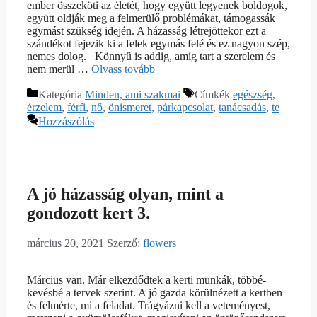
ember összeköti az életét, hogy együtt legyenek boldogok,
együtt oldják meg a felmerülő problémákat, támogassák
egymást szükség idején. A házasság létrejöttekor ezt a
szándékot fejezik ki a felek egymás felé és ez nagyon szép,
nemes dolog. Könnyű is addig, amíg tart a szerelem és
nem merül …
Olvass tovább
Kategória
Minden, ami szakmai
Címkék
egészség
,
érzelem
,
férfi
,
nő
,
önismeret
,
párkapcsolat
,
tanácsadás
,
te
Hozzászólás
A jó házasság olyan, mint a
gondozott kert 3.
március 20, 2021
Szerző:
flowers
Március van. Már elkezdődtek a kerti munkák, többé-
kevésbé a tervek szerint. A jó gazda körülnézett a kertben
és felmérte, mi a feladat. Trágyázni kell a veteményest,