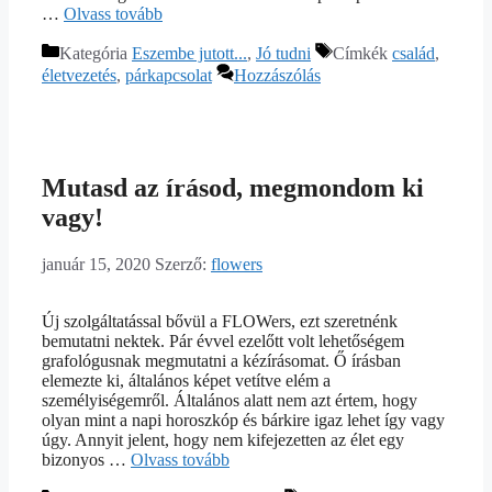
…
Olvass tovább
Kategória
Eszembe jutott...
,
Jó tudni
Címkék
család
,
életvezetés
,
párkapcsolat
Hozzászólás
Mutasd az írásod, megmondom ki
vagy!
január 15, 2020
Szerző:
flowers
Új szolgáltatással bővül a FLOWers, ezt szeretnénk
bemutatni nektek. Pár évvel ezelőtt volt lehetőségem
grafológusnak megmutatni a kézírásomat. Ő írásban
elemezte ki, általános képet vetítve elém a
személyiségemről. Általános alatt nem azt értem, hogy
olyan mint a napi horoszkóp és bárkire igaz lehet így vagy
úgy. Annyit jelent, hogy nem kifejezetten az élet egy
bizonyos …
Olvass tovább