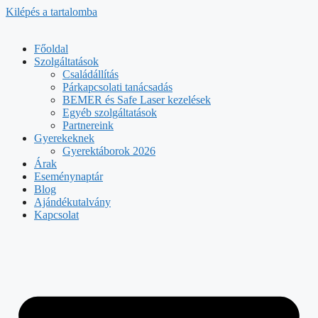
Kilépés a tartalomba
Főoldal
Szolgáltatások
Családállítás
Párkapcsolati tanácsadás
BEMER és Safe Laser kezelések
Egyéb szolgáltatások
Partnereink
Gyerekeknek
Gyerektáborok 2026
Árak
Eseménynaptár
Blog
Ajándékutalvány
Kapcsolat