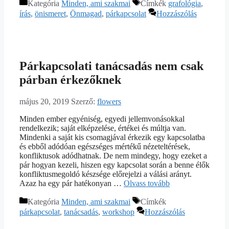
Kategória
Minden, ami szakmai
Címkék
grafológia
,
írás
,
önismeret
,
Önmagad
,
párkapcsolat
Hozzászólás
Párkapcsolati tanácsadás nem csak
párban érkezőknek
május 20, 2019
Szerző:
flowers
Minden ember egyéniség, egyedi jellemvonásokkal
rendelkezik; saját elképzelése, értékei és múltja van.
Mindenki a saját kis csomagjával érkezik egy kapcsolatba
és ebből adódóan egészséges mértékű nézeteltérések,
konfliktusok adódhatnak. De nem mindegy, hogy ezeket a
pár hogyan kezeli, hiszen egy kapcsolat során a benne élők
konfliktusmegoldó készsége előrejelzi a válási arányt.
Azaz ha egy pár hatékonyan …
Olvass tovább
Kategória
Minden, ami szakmai
Címkék
párkapcsolat
,
tanácsadás
,
workshop
Hozzászólás