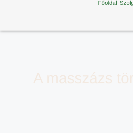
Főoldal
Szol
A masszázs tör