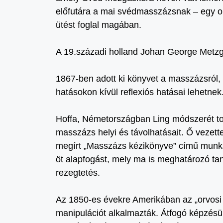
előfutára a mai svédmasszázsnak – egy ol
ütést foglal magában.
A 19.századi holland Johan George Metzg
1867-ben adott ki könyvet a masszázsról
hatásokon kívül reflexiós hatásai lehetnek
Hoffa, Németországban Ling módszerét továb
masszázs helyi és távolhatásait. Ő vezette
megírt „Masszázs kézikönyve” című munká
öt alapfogást, mely ma is meghatározó tan
rezegtetés.
Az 1850-es évekre Amerikában az „orvosi t
manipulációt alkalmazták. Átfogó képzésük 