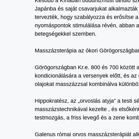
Később a Kínában buddhizmust tanuló sze
Japánba és saját csavarjukat alkalmazták r
tervezték, hogy szabályozza és erősítse 
nyomáspontok stimulálása révén, abban a 
betegségekkel szemben.
Masszázsterápia az ókori Görögországba
Görögországban Kr.e. 800 és 700 között a
kondicionálására a versenyek előtt, és a
olajokat masszázzsal kombinálva különbö
Hippokratész, az „orvoslás atyja” a testi 
masszázstechnikával kezelte , és elsőként
testmozgás, a friss levegő és a zene kombi
Galenus római orvos masszázsterápiát al