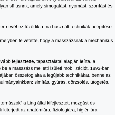
yan stílusnak, amely simogatást, nyomást, szorítást és
er nevéhez fűződik a ma használt technikák beépítése.
, melyben felvetette, hogy a masszázsnak a mechanikus
.
b fejlesztette, tapasztalatai alapján leírta, a
 be a masszázs melletti ízületi mobilizációt. 1893-ban
jában összefoglalta a legújabb technikákat, benne az
ulmányainkban: simítás, gyúrás, dörzsölés, ütögetés,
ornászok” a Ling által kifejlesztett mozgást és
kiterjedt az anatómiára, fiziológiára, higiéniára,