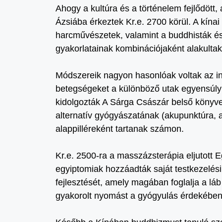
Ahogy a kultúra és a történelem fejlődött
Ázsiába érkeztek Kr.e. 2700 körül. A kín
harcművészetek, valamint a buddhisták és
gyakorlatainak kombinációjaként alakultak 
Módszereik nagyon hasonlóak voltak az i
betegségeket a különböző utak egyensúlyh
kidolgozták A Sárga Császár belső könyv
alternatív gyógyászatának (akupunktúra
alappilléreként tartanak számon.
Kr.e. 2500-ra a masszázsterápia eljutott 
egyiptomiak hozzáadták saját testkezelési t
fejlesztését, amely magában foglalja a lá
gyakorolt nyomást a gyógyulás érdekében