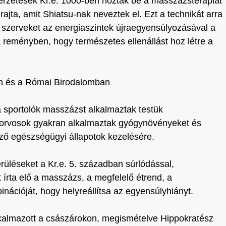
rzetesek Kr.e. 1000-ben hozták be a masszázsterápiát
ajta, amit Shiatsu-nak neveztek el. Ezt a technikát arra
a szerveket az energiaszintek újraegyensúlyozásával a
reményben, hogy természetes ellenállást hoz létre a
n és a Római Birodalomban
 sportolók masszázst alkalmaztak testük
z orvosok gyakran alkalmaztak gyógynövényeket és
ző egészségügyi állapotok kezelésére.
sérüléseket a Kr.e. 5. században súrlódással,
 írta elő a masszázs, a megfelelő étrend, a
nációját, hogy helyreállítsa az egyensúlyhiányt.
kalmazott a császárokon, megismételve Hippokratész