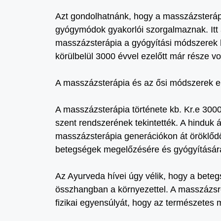
Azt gondolhatnánk, hogy a masszázsteráp
gyógymódok gyakorlói szorgalmaznak. Itt 
masszázsterápia a gyógyítási módszerek 
körülbelül 3000 évvel ezelőtt már része v
A masszázsterápia és az ősi módszerek e
A masszázsterápia története kb. Kr.e 3000
szent rendszerének tekintették. A hinduk 
masszázsterápia generációkon át öröklődő 
betegségek megelőzésére és gyógyításár
Az Ayurveda hívei úgy vélik, hogy a bet
összhangban a környezettel. A masszázsról 
fizikai egyensúlyát, hogy az természetes