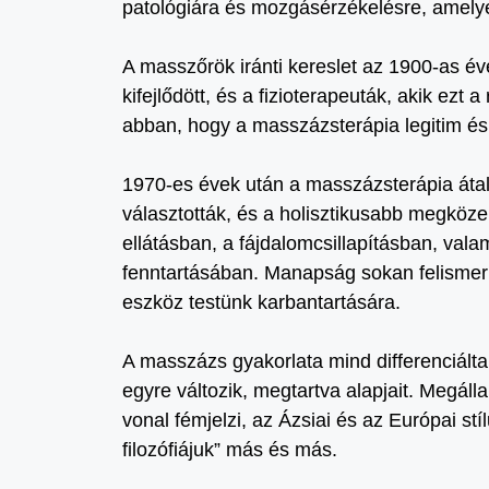
patológiára és mozgásérzékelésre, amelye
A masszőrök iránti kereslet az 1900-as é
kifejlődött, és a fizioterapeuták, akik ez
abban, hogy a masszázsterápia legitim és 
1970-es évek után a masszázsterápia áta
választották, és a holisztikusabb megköze
ellátásban, a fájdalomcsillapításban, vala
fenntartásában. Manapság sokan felismer
eszköz testünk karbantartására.
A masszázs gyakorlata mind differenciáltab
egyre változik, megtartva alapjait. Megáll
vonal fémjelzi, az Ázsiai és az Európai st
filozófiájuk” más és más.