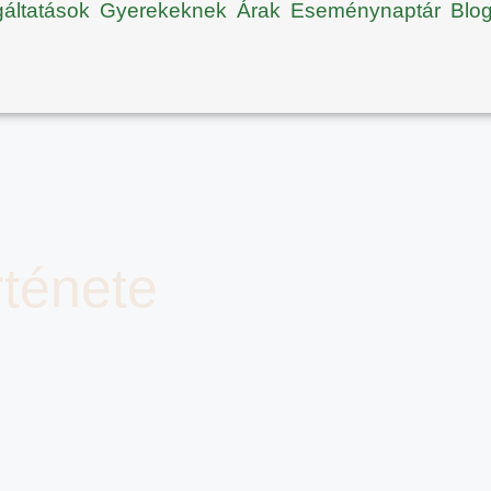
gáltatások
Gyerekeknek
Árak
Eseménynaptár
Blo
ténete