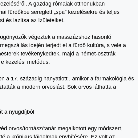
kezeléséről. A gazdag rómaiak otthonukban
i fürdőkbe sereglett „spa” kezelésekre és teljes
 és lazítsa az ízületeiket.
dögönyözők végeztek a masszázshoz hasonló
gszállás idején terjedt el a fürdő kultúra, s vele a
mesterek tevékenykedtek, majd a német-osztrák
 e kezelési metódus.
a 17. századig hanyatlott , amikor a farmakológia és
ztatták a modern orvoslást. Sok orvos láthatta a
t a nyugdíjból
véd orvos/tornász/tanár megalkotott egy módszert,
é a krónikus fájdalmak enyhítésére. Ez volt az