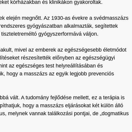
ket kórházakban és klinikákon gyakoroltak.
vek elején megnőtt. Az 1930-as évekre a svédmasszázs
t a rendszeres gyógyászatban alkalmazták, segítettek
tiszteletreméltó gyógyszerformává váljon.
lakult, mivel az emberek az egészségesebb életmódot
lítéseket részesítették előnyben az egészségügyi
mint az egészséges test helyreállításában és
ik, hogy a masszázs az egyik legjobb prevenciós
bá vált. A tudomány fejlődése mellett, ez a terápia is
apíthatjuk, hogy a masszázs eljárásokat két külön álló
ílus, melynek vannak találkozási pontjai, de „dogmatikus