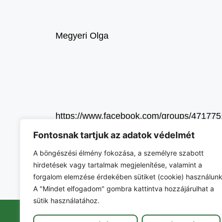
Megyeri Olga
https://www.facebook.com/groups/47177
Fontosnak tartjuk az adatok védelmét
https://flowers-eletmod-tanacsadas.hu/ma
A böngészési élmény fokozása, a személyre szabott
hirdetések vagy tartalmak megjelenítése, valamint a
#ceglédbercel #masszázs
forgalom elemzése érdekében sütiket (cookie) használunk
A "Mindet elfogadom" gombra kattintva hozzájárulhat a
sütik használatához.