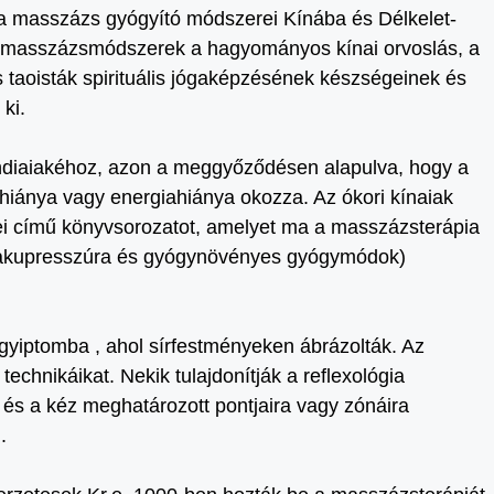
, a masszázs gyógyító módszerei Kínába és Délkelet-
ai masszázsmódszerek a hagyományos kínai orvoslás, a
 taoisták spirituális jógaképzésének készségeinek és
ki.
ndiaiakéhoz, azon a meggyőződésen alapulva, hogy a
iánya vagy energiahiánya okozza. Az ókori kínaiak
ei című könyvsorozatot, amelyet ma a masszázsterápia
, akupresszúra és gyógynövényes gyógymódok)
Egyiptomba , ahol sírfestményeken ábrázolták. Az
echnikáikat. Nekik tulajdonítják a reflexológia
b és a kéz meghatározott pontjaira vagy zónáira
.