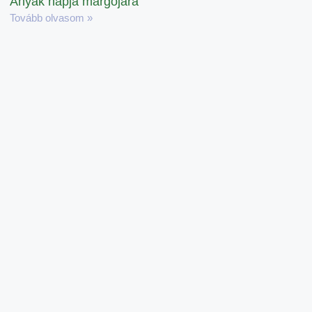
Anyák napja margójára
Tovább olvasom »