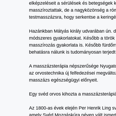
elképzeléseit a sérülések és betegségek 
masszíroztattak, de a nagyközönség a róma
testmasszázsra, hogy serkentse a keringést
Hazánkban Mátyás király udvarában ún. 
módszeres gyakorlatokat. Később a török me
masszírozás gyakorlata is. Később fürdő
behatásra nálunk is tudományosan terjedt
A masszázsterápia népszerűsége Nyugaton 
az orvostechnika új felfedezései megválto
masszázs egészségügyi előnyeit.
Egy svéd orvos kihozta a masszázsterápiá
Az 1800-as évek elején Per Henrik Ling s
amely Svéd Mozgáskúra néven vált ismertt