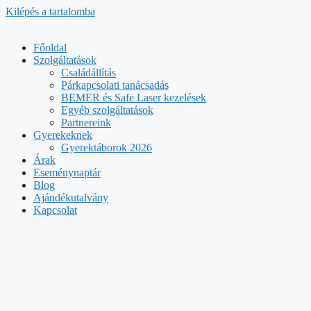
Kilépés a tartalomba
Főoldal
Szolgáltatások
Családállítás
Párkapcsolati tanácsadás
BEMER és Safe Laser kezelések
Egyéb szolgáltatások
Partnereink
Gyerekeknek
Gyerektáborok 2026
Árak
Eseménynaptár
Blog
Ajándékutalvány
Kapcsolat