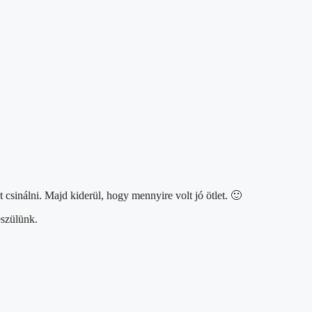
 csinálni. Majd kiderül, hogy mennyire volt jó ötlet. 🙂
észülünk.