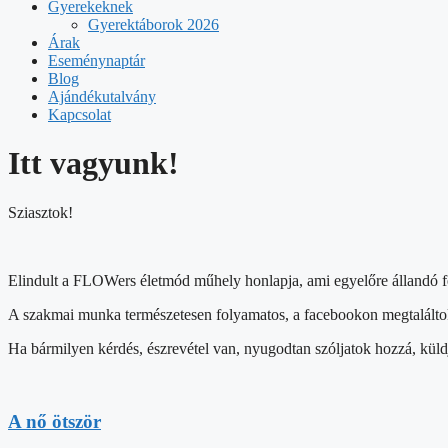
Gyerekeknek
Gyerektáborok 2026
Árak
Eseménynaptár
Blog
Ajándékutalvány
Kapcsolat
Itt vagyunk!
Sziasztok!
Elindult a FLOWers életmód műhely honlapja, ami egyelőre állandó fejle
A szakmai munka természetesen folyamatos, a facebookon megtaláltok
Ha bármilyen kérdés, észrevétel van, nyugodtan szóljatok hozzá, küldj
A nő ötször