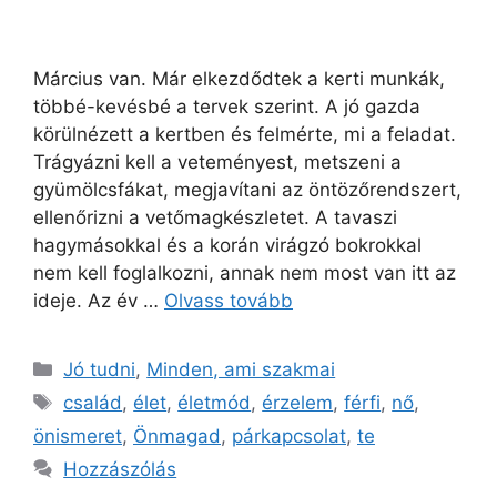
Március van. Már elkezdődtek a kerti munkák,
többé-kevésbé a tervek szerint. A jó gazda
körülnézett a kertben és felmérte, mi a feladat.
Trágyázni kell a veteményest, metszeni a
gyümölcsfákat, megjavítani az öntözőrendszert,
ellenőrizni a vetőmagkészletet. A tavaszi
hagymásokkal és a korán virágzó bokrokkal
nem kell foglalkozni, annak nem most van itt az
ideje. Az év …
Olvass tovább
Jó tudni
,
Minden, ami szakmai
család
,
élet
,
életmód
,
érzelem
,
férfi
,
nő
,
önismeret
,
Önmagad
,
párkapcsolat
,
te
Hozzászólás