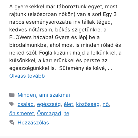
A gyerekekkel már táboroztunk egyet, most
rajtunk (elsősorban nőkön) van a sor! Egy 3
napos eseménysorozatra invitállak téged,
kedves nőtársam, békés szigetünkre, a
FLOWers házába! Gyere és lépj be a
birodalmunkba, ahol most is minden rólad és
neked szól. Foglalkozunk majd a lelkünkkel, a
külsőnkkel, a karrierünkkel és persze az
egészségünkkel is. Sütemény és kávé, …
Olvass tovább
Minden, ami szakmai
család
,
egészség
,
élet
,
közösség
,
nő
,
önismeret
,
Önmagad
,
te
Hozzászólás