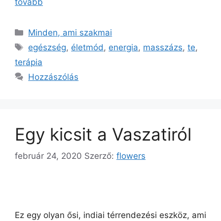
tovább
Minden, ami szakmai
egészség
,
életmód
,
energia
,
masszázs
,
te
,
terápia
Hozzászólás
Egy kicsit a Vaszatiról
február 24, 2020
Szerző:
flowers
Ez egy olyan ősi, indiai térrendezési eszköz, ami