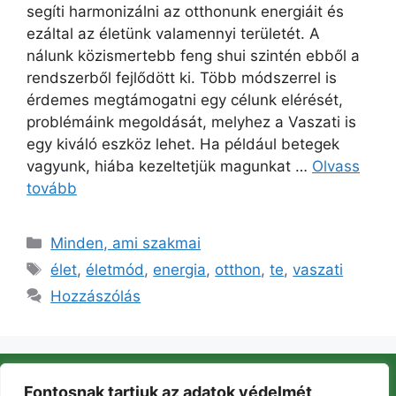
segíti harmonizálni az otthonunk energiáit és
ezáltal az életünk valamennyi területét. A
nálunk közismertebb feng shui szintén ebből a
rendszerből fejlődött ki. Több módszerrel is
érdemes megtámogatni egy célunk elérését,
problémáink megoldását, melyhez a Vaszati is
egy kiváló eszköz lehet. Ha például betegek
vagyunk, hiába kezeltetjük magunkat …
Olvass
tovább
Minden, ami szakmai
élet
,
életmód
,
energia
,
otthon
,
te
,
vaszati
Hozzászólás
Fontosnak tartjuk az adatok védelmét