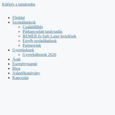
Kilépés a tartalomba
Főoldal
Szolgáltatások
Családállítás
Párkapcsolati tanácsadás
BEMER és Safe Laser kezelések
Egyéb szolgáltatások
Partnereink
Gyerekeknek
Gyerektáborok 2026
Árak
Eseménynaptár
Blog
Ajándékutalvány
Kapcsolat