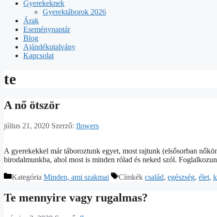
Gyerekeknek
Gyerektáborok 2026
Árak
Eseménynaptár
Blog
Ajándékutalvány
Kapcsolat
te
A nő ötször
július 21, 2020
Szerző:
flowers
A gyerekekkel már táboroztunk egyet, most rajtunk (elsősorban nőkön
birodalmunkba, ahol most is minden rólad és neked szól. Foglalkozun
Kategória
Minden, ami szakmai
Címkék
család
,
egészség
,
élet
,
k
Te mennyire vagy rugalmas?