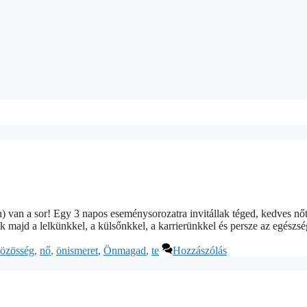
) van a sor! Egy 3 napos eseménysorozatra invitállak téged, kedves nő
k majd a lelkünkkel, a külsőnkkel, a karrierünkkel és persze az egés
özösség
,
nő
,
önismeret
,
Önmagad
,
te
Hozzászólás