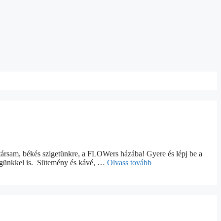
társam, békés szigetünkre, a FLOWers házába! Gyere és lépj be a
zségünkkel is. Sütemény és kávé, …
Olvass tovább