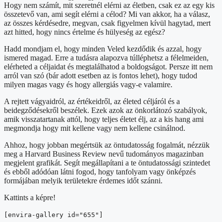
Hogy nem számít, mit szeretnél elérni az életben, csak ez az egy kis
összetevő van, ami segít elérni a célod? Mi van akkor, ha a válasz,
az összes kérdésedre, megvan, csak figyelmen kívül hagytad, mert
azt hitted, hogy nincs értelme és hülyeség az egész?
Hadd mondjam el, hogy minden Veled kezdődik és azzal, hogy
ismered magad. Erre a tudásra alapozva túlléphetsz a félelmeiden,
elérheted a céljaidat és megtalálhatod a boldogságot. Persze itt nem
arról van szó (bár adott esetben az is fontos lehet), hogy tudod
milyen magas vagy és hogy allergiás vagy-e valamire.
A rejtett vágyaidról, az értékeidről, az életed céljáról és a
beidegződésekről beszélek. Ezek azok az önkorlátozó szabályok,
amik visszatartanak attól, hogy teljes életet élj, az a kis hang ami
megmondja hogy mit kellene vagy nem kellene csinálnod.
Ahhoz, hogy jobban megértsük az öntudatosság fogalmát, nézzük
meg a Harvard Business Review nevű tudományos magazinban
megjelent grafikát. Segít megállapítani a te öntudatossági szintedet
és ebből adódóan látni fogod, hogy tanfolyam vagy önképzés
formájában melyik területekre érdemes időt szánni.
Kattints a képre!
[envira-gallery id="655"]