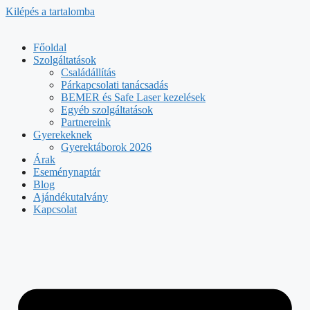
Kilépés a tartalomba
Főoldal
Szolgáltatások
Családállítás
Párkapcsolati tanácsadás
BEMER és Safe Laser kezelések
Egyéb szolgáltatások
Partnereink
Gyerekeknek
Gyerektáborok 2026
Árak
Eseménynaptár
Blog
Ajándékutalvány
Kapcsolat