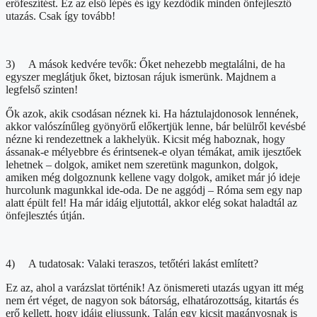
erőfeszítést. Ez az első lépés és így kezdődik minden önfejlesztő
utazás. Csak így tovább!
3) A mások kedvére tevők: Őket nehezebb megtalálni, de ha
egyszer meglátjuk őket, biztosan rájuk ismerünk. Majdnem a
legfelső szinten!
Ők azok, akik csodásan néznek ki. Ha háztulajdonosok lennének,
akkor valószínűleg gyönyörű előkertjük lenne, bár belülről kevésbé
nézne ki rendezettnek a lakhelyük. Kicsit még haboznak, hogy
ássanak-e mélyebbre és érintsenek-e olyan témákat, amik ijesztőek
lehetnek – dolgok, amiket nem szeretünk magunkon, dolgok,
amiken még dolgoznunk kellene vagy dolgok, amiket már jó ideje
hurcolunk magunkkal ide-oda. De ne aggódj – Róma sem egy nap
alatt épült fel! Ha már idáig eljutottál, akkor elég sokat haladtál az
önfejlesztés útján.
4) A tudatosak: Valaki teraszos, tetőtéri lakást említett?
Ez az, ahol a varázslat történik! Az önismereti utazás ugyan itt még
nem ért véget, de nagyon sok bátorság, elhatározottság, kitartás és
erő kellett, hogy idáig eljussunk. Talán egy kicsit magányosnak is