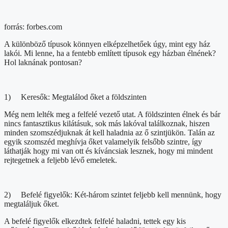
forrás: forbes.com
A különböző típusok könnyen elképzelhetőek úgy, mint egy ház
lakói. Mi lenne, ha a fentebb említett típusok egy házban élnének?
Hol laknának pontosan?
1) Keresők: Megtalálod őket a földszinten
Még nem lelték meg a felfelé vezető utat. A földszinten élnek és bár
nincs fantasztikus kilátásuk, sok más lakóval találkoznak, hiszen
minden szomszédjuknak át kell haladnia az ő szintjükön. Talán az
egyik szomszéd meghívja őket valamelyik felsőbb szintre, így
láthatják hogy mi van ott és kíváncsiak lesznek, hogy mi mindent
rejtegetnek a feljebb lévő emeletek.
2) Befelé figyelők: Két-három szintet feljebb kell mennünk, hogy
megtaláljuk őket.
A befelé figyelők elkezdtek felfelé haladni, tettek egy kis