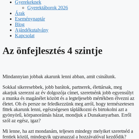
Gyerekeknek
Gyerektáborok 2026
Árak
Eseménynaptár
Blog
Ajándékutalvány
Kapcsolat
Az önfejlesztés 4 szintje
Mindannyian jobbak akarunk lenni abban, amit csinálunk.
Sokkal sikeresebbek, jobb barátok, partnerek, élettársak, meg
akarjuk szerezni az év dolgozója címet, szeretnénk jobb egyensúlyt
a munka és magánélet között és a legteljesebb mértékben élvezni az
életet. Oh és persze ne feledkezzünk meg arról, hogy természetesen
fittek akarunk lenni, egészségesen táplálkozni és birtokolni azt a
gyönyörű, körpanorámás házat, mondjuk a Dunakanyarban. Erről
szól az egész, igaz?
Mi lenne, ha azt mondanám, teljesen mindegy melyiket szeretnéd a
fentiek közül, mindegyik ugyanazzal a hozzávalóval kezdődik?