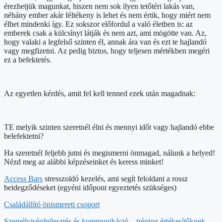
érezhetjük magunkat, hiszen nem sok ilyen tetőtéri lakás van,
néhány ember akár féltékeny is lehet és nem értik, hogy miért nem
élhet mindenki így. Ez sokszor előfordul a való életben is: az
emberek csak a külcsínyt látják és nem azt, ami mögötte van. Az,
hogy valaki a legfelső szinten él, annak ára van és ezt te hajlandó
vagy megfizetni. Az pedig biztos, hogy teljesen mértékben megéri
ez a befektetés.
Az egyetlen kérdés, amit fel kell tenned ezek után magadnak:
TE melyik szinten szeretnél élni és mennyi időt vagy hajlandó ebbe
belefektetni?
Ha szeretnél feljebb jutni és megismerni önmagad, nálunk a helyed!
Nézd meg az alábbi képzéseinket és keress minket!
Access Bars
stresszoldó kezelés, ami segít feloldani a rossz
beidegződéseket (egyéni időpont egyeztetés szükséges)
Családállító önismereti csoport
Személyiségfejlesztés és kommunikáció – tréning értékesítőknek