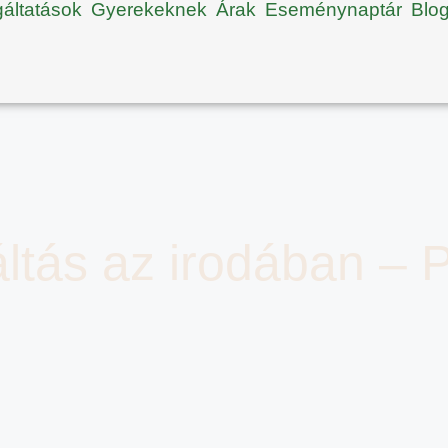
gáltatások
Gyerekeknek
Árak
Eseménynaptár
Blo
ltás az irodában – P