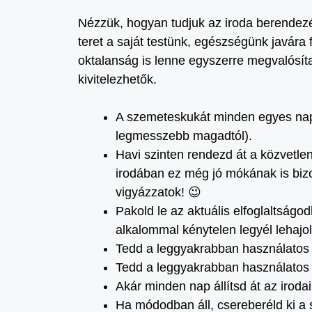
Nézzük, hogyan tudjuk az iroda berendezé
teret a saját testünk, egészségünk javára 
oktalanság is lenne egyszerre megvalósítan
kivitelezhetők.
A szemeteskukát minden egyes nap 
legmesszebb magadtól).
Havi szinten rendezd át a közvetle
irodában ez még jó mókának is biz
vigyázzatok! 😉
Pakold le az aktuális elfoglaltság
alkalommal kénytelen legyél lehajol
Tedd a leggyakrabban használato
Tedd a leggyakrabban használato
Akár minden nap állítsd át az irod
Ha módodban áll, csereberéld ki a s