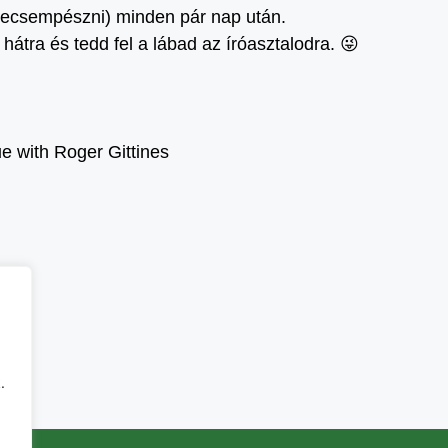
 becsempészni) minden pár nap után.
 hátra és tedd fel a lábad az íróasztalodra. 😜
e with Roger Gittines
.