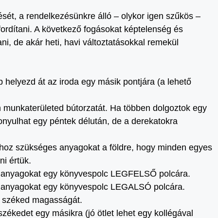
sét, a rendelkezésünkre álló – olykor igen szűkös –
fordítani. A következő fogásokat képtelenség és
i, de akár heti, havi változtatásokkal remekül
helyezd át az iroda egy másik pontjára (a lehető
n munkaterületed bútorzatát. Ha többen dolgoztok egy
onyulhat egy péntek délután, de a derekatokra
odhoz szükséges anyagokat a földre, hogy minden egyes
ni értük.
s anyagokat egy könyvespolc LEGFELSŐ polcára.
s anyagokat egy könyvespolc LEGALSÓ polcára.
ai széked magasságát.
zékedet egy másikra (jó ötlet lehet egy kollégával