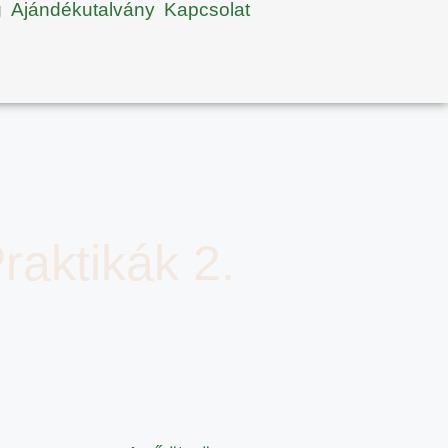
g
Ajándékutalvány
Kapcsolat
raktikák 2.