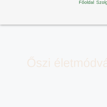
Főoldal
Szol
Őszi életmódvá