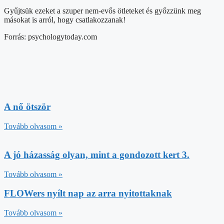
Gyűjtsük ezeket a szuper nem-evős ötleteket és győzzünk meg
másokat is arról, hogy csatlakozzanak!
Forrás: psychologytoday.com
A nő ötször
Tovább olvasom »
A jó házasság olyan, mint a gondozott kert 3.
Tovább olvasom »
FLOWers nyílt nap az arra nyitottaknak
Tovább olvasom »