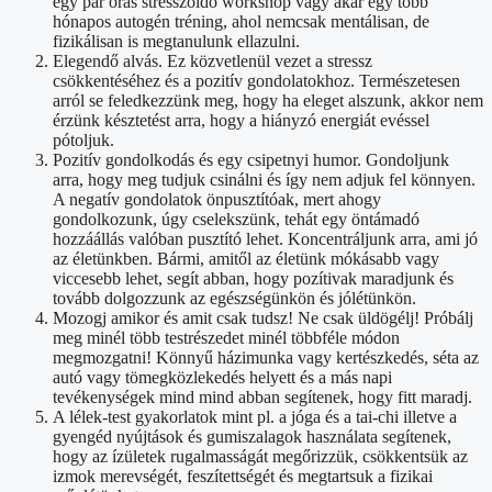
egy pár órás stresszoldó workshop vagy akár egy több
hónapos autogén tréning, ahol nemcsak mentálisan, de
fizikálisan is megtanulunk ellazulni.
Elegendő alvás. Ez közvetlenül vezet a stressz
csökkentéséhez és a pozitív gondolatokhoz. Természetesen
arról se feledkezzünk meg, hogy ha eleget alszunk, akkor nem
érzünk késztetést arra, hogy a hiányzó energiát evéssel
pótoljuk.
Pozitív gondolkodás és egy csipetnyi humor. Gondoljunk
arra, hogy meg tudjuk csinálni és így nem adjuk fel könnyen.
A negatív gondolatok önpusztítóak, mert ahogy
gondolkozunk, úgy cselekszünk, tehát egy öntámadó
hozzáállás valóban pusztító lehet. Koncentráljunk arra, ami jó
az életünkben. Bármi, amitől az életünk mókásabb vagy
viccesebb lehet, segít abban, hogy pozítivak maradjunk és
tovább dolgozzunk az egészségünkön és jólétünkön.
Mozogj amikor és amit csak tudsz! Ne csak üldögélj! Próbálj
meg minél több testrészedet minél többféle módon
megmozgatni! Könnyű házimunka vagy kertészkedés, séta az
autó vagy tömegközlekedés helyett és a más napi
tevékenységek mind mind abban segítenek, hogy fitt maradj.
A lélek-test gyakorlatok mint pl. a jóga és a tai-chi illetve a
gyengéd nyújtások és gumiszalagok használata segítenek,
hogy az ízületek rugalmasságát megőrizzük, csökkentsük az
izmok merevségét, feszítettségét és megtartsuk a fizikai