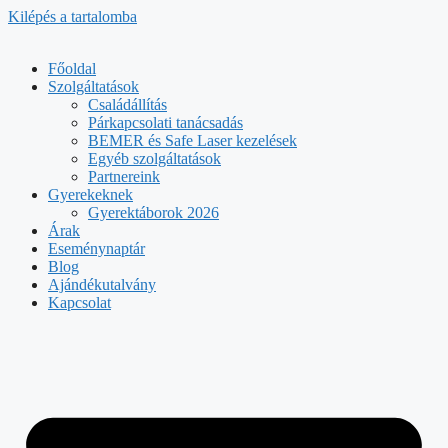
Kilépés a tartalomba
Főoldal
Szolgáltatások
Családállítás
Párkapcsolati tanácsadás
BEMER és Safe Laser kezelések
Egyéb szolgáltatások
Partnereink
Gyerekeknek
Gyerektáborok 2026
Árak
Eseménynaptár
Blog
Ajándékutalvány
Kapcsolat