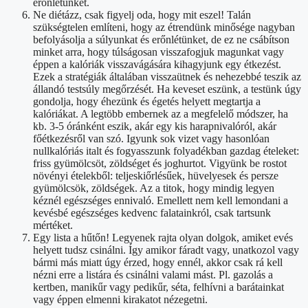
erőnlétünket.
Ne diétázz, csak figyelj oda, hogy mit eszel! Talán
szükségtelen említeni, hogy az étrendünk minősége nagyban
befolyásolja a súlyunkat és erőnlétünket, de ez ne csábítson
minket arra, hogy túlságosan visszafogjuk magunkat vagy
éppen a kalóriák visszavágására kihagyjunk egy étkezést.
Ezek a stratégiák általában visszaütnek és nehezebbé teszik az
állandó testsúly megőrzését. Ha keveset eszünk, a testünk úgy
gondolja, hogy éhezünk és égetés helyett megtartja a
kalóriákat. A legtöbb embernek az a megfelelő módszer, ha
kb. 3-5 óránként eszik, akár egy kis harapnivalóról, akár
főétkezésről van szó. Igyunk sok vizet vagy hasonlóan
nullkalóriás italt és fogyasszunk folyadékban gazdag ételeket:
friss gyümölcsöt, zöldséget és joghurtot. Vigyünk be rostot
növényi ételekből: teljeskiőrlésűek, hüvelyesek és persze
gyümölcsök, zöldségek. Az a titok, hogy mindig legyen
kéznél egészséges ennivaló. Emellett nem kell lemondani a
kevésbé egészséges kedvenc falatainkról, csak tartsunk
mértéket.
Egy lista a hűtőn! Legyenek rajta olyan dolgok, amiket evés
helyett tudsz csinálni. Így amikor fáradt vagy, unatkozol vagy
bármi más miatt úgy érzed, hogy ennél, akkor csak rá kell
nézni erre a listára és csinálni valami mást. Pl. gazolás a
kertben, manikűr vagy pedikűr, séta, felhívni a barátainkat
vagy éppen elmenni kirakatot nézegetni.