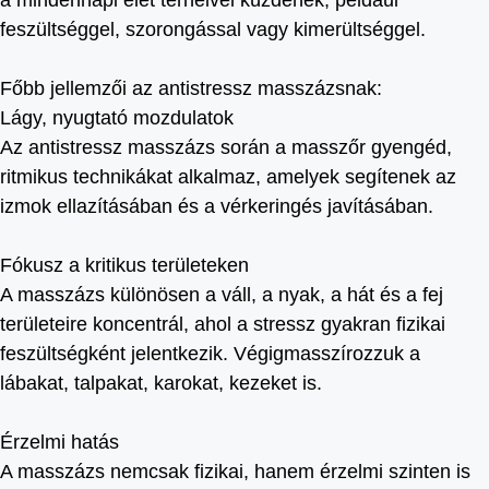
a mindennapi élet terheivel küzdenek, például
feszültséggel, szorongással vagy kimerültséggel.
Főbb jellemzői az antistressz masszázsnak:
Lágy, nyugtató mozdulatok
Az antistressz masszázs során a masszőr gyengéd,
ritmikus technikákat alkalmaz, amelyek segítenek az
izmok ellazításában és a vérkeringés javításában.
Fókusz a kritikus területeken
A masszázs különösen a váll, a nyak, a hát és a fej
területeire koncentrál, ahol a stressz gyakran fizikai
feszültségként jelentkezik. Végigmasszírozzuk a
lábakat, talpakat, karokat, kezeket is.
Érzelmi hatás
A masszázs nemcsak fizikai, hanem érzelmi szinten is