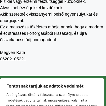
Fizikai vagy érzelmi feszültséggel küzdőknek.
Alvási nehézségekkel küzdőknek.
Akik szeretnék visszanyerni belső egyensúlyukat és
energiájukat.
Ez a masszázs tökéletes módja annak, hogy a modern
élet stresszes körforgásából kiszakadj, és újra
összekapcsolódj önmagaddal.
Megyeri Kata
06202105221
Fontosnak tartjuk az adatok védelmét
Szolgáltatások
A böngészési élmény fokozása, a személyre szabott
Gyerekeknek
hirdetések vagy tartalmak megjelenítése, valamint a
Eseménynaptár
forgalom elemzése érdekében sütiket (cookie) használunk.