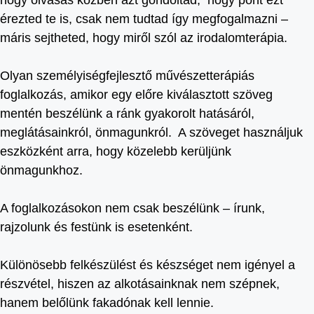
hogy olvasás közben azt gondoltad, hogy pont ezt
érezted te is, csak nem tudtad így megfogalmazni –
máris sejtheted, hogy miről szól az irodalomterápia.
Olyan személyiségfejlesztő művészetterápiás
foglalkozás, amikor egy előre kiválasztott szöveg
mentén beszélünk a ránk gyakorolt hatásáról,
meglátásainkról, önmagunkról. A szöveget használjuk
eszközként arra, hogy közelebb kerüljünk
önmagunkhoz.
A foglalkozásokon nem csak beszélünk – írunk,
rajzolunk és festünk is esetenként.
Különösebb felkészülést és készséget nem igényel a
részvétel, hiszen az alkotásainknak nem szépnek,
hanem belőlünk fakadónak kell lennie.