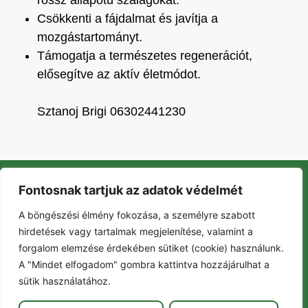
rossz állapotú szalagokat.
Csökkenti a fájdalmat és javítja a
mozgástartományt.
Támogatja a természetes regenerációt,
elősegítve az aktív életmódot.
Sztanoj Brigi 06302441230
Fontosnak tartjuk az adatok védelmét
Szolgáltatások
A böngészési élmény fokozása, a személyre szabott
Gyerekeknek
hirdetések vagy tartalmak megjelenítése, valamint a
Eseménynaptár
Kapcsolat
forgalom elemzése érdekében sütiket (cookie) használunk.
Blog
A "Mindet elfogadom" gombra kattintva hozzájárulhat a
Árak
sütik használatához.
FlOWers Életmód Műhely 2026.
Impresszum