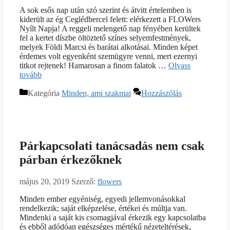
A sok esős nap után szó szerint és átvitt értelemben is
kiderült az ég Ceglédbercel felett: elérkezett a FLOWers
Nyílt Napja! A reggeli melengető nap fényében kerültek
fel a kertet díszbe öltöztető színes selyemfestmények,
melyek Földi Marcsi és barátai alkotásai. Minden képet
érdemes volt egyenként szemügyre venni, mert ezernyi
titkot rejtenek! Hamarosan a finom falatok …
Olvass
tovább
Kategória
Minden, ami szakmai
Hozzászólás
Párkapcsolati tanácsadás nem csak
párban érkezőknek
május 20, 2019
Szerző:
flowers
Minden ember egyéniség, egyedi jellemvonásokkal
rendelkezik; saját elképzelése, értékei és múltja van.
Mindenki a saját kis csomagjával érkezik egy kapcsolatba
és ebből adódóan egészséges mértékű nézeteltérések,