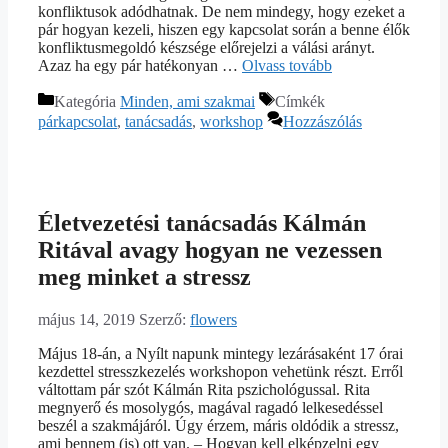
konfliktusok adódhatnak. De nem mindegy, hogy ezeket a
pár hogyan kezeli, hiszen egy kapcsolat során a benne élők
konfliktusmegoldó készsége előrejelzi a válási arányt.
Azaz ha egy pár hatékonyan …
Olvass tovább
Kategória
Minden, ami szakmai
Címkék
párkapcsolat
,
tanácsadás
,
workshop
Hozzászólás
Életvezetési tanácsadás Kálmán
Ritával avagy hogyan ne vezessen
meg minket a stressz
május 14, 2019
Szerző:
flowers
Május 18-án, a Nyílt napunk mintegy lezárásaként 17 órai
kezdettel stresszkezelés workshopon vehetünk részt. Erről
váltottam pár szót Kálmán Rita pszichológussal. Rita
megnyerő és mosolygós, magával ragadó lelkesedéssel
beszél a szakmájáról. Úgy érzem, máris oldódik a stressz,
ami bennem (is) ott van. – Hogyan kell elképzelni egy