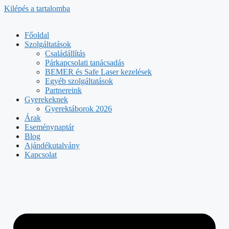
Kilépés a tartalomba
Főoldal
Szolgáltatások
Családállítás
Párkapcsolati tanácsadás
BEMER és Safe Laser kezelések
Egyéb szolgáltatások
Partnereink
Gyerekeknek
Gyerektáborok 2026
Árak
Eseménynaptár
Blog
Ajándékutalvány
Kapcsolat