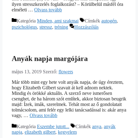
ilyen stresszkezelés foglalkozást? – Körülbelül másfél óra
elméleti …
Olvass tovább
Kategória
Minden, ami szakmai
Címkék
autogén
,
pszichológus
,
stressz
,
tréning
Hozzászólás
Anyák napja margójára
május 13, 2019
Szerző:
flowers
Már több mint egy hete volt anyák napja, de úgy éreztem,
hogy Elizabeth Gilbert szavait át kell adnom nektek.
Mindig és örökké aktuális. A szerző neve ismerősen
csenghet, de ha három szót említek, akkor biztosan beugrik
majd: Ízek, imák, szerelmek. Tehát most az ő gondolatait
tolmácsolom, ami felér egy lelki tanácsadással is: akár anya
vagy, …
Olvass tovább
Kategória
Eszembe jutott...
Címkék
anya
,
anyák
napja
,
elizabeth gilbert
,
kegyelem