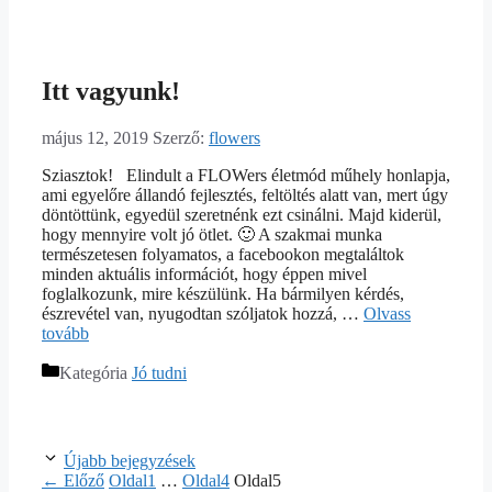
Itt vagyunk!
május 12, 2019
Szerző:
flowers
Sziasztok! Elindult a FLOWers életmód műhely honlapja,
ami egyelőre állandó fejlesztés, feltöltés alatt van, mert úgy
döntöttünk, egyedül szeretnénk ezt csinálni. Majd kiderül,
hogy mennyire volt jó ötlet. 🙂 A szakmai munka
természetesen folyamatos, a facebookon megtaláltok
minden aktuális információt, hogy éppen mivel
foglalkozunk, mire készülünk. Ha bármilyen kérdés,
észrevétel van, nyugodtan szóljatok hozzá, …
Olvass
tovább
Kategória
Jó tudni
Újabb bejegyzések
←
Előző
Oldal
1
…
Oldal
4
Oldal
5