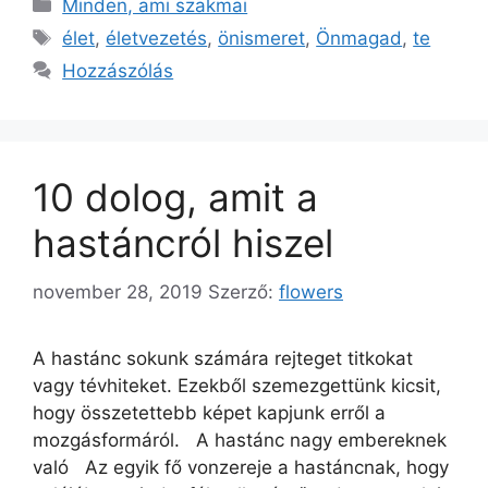
Minden, ami szakmai
élet
,
életvezetés
,
önismeret
,
Önmagad
,
te
Hozzászólás
10 dolog, amit a
hastáncról hiszel
november 28, 2019
Szerző:
flowers
A hastánc sokunk számára rejteget titkokat
vagy tévhiteket. Ezekből szemezgettünk kicsit,
hogy összetettebb képet kapjunk erről a
mozgásformáról. A hastánc nagy embereknek
való Az egyik fő vonzereje a hastáncnak, hogy