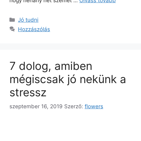
hogy néhány hét szemet …
Olvass tovább
Jó tudni
Hozzászólás
7 dolog, amiben
mégiscsak jó nekünk a
stressz
szeptember 16, 2019
Szerző:
flowers