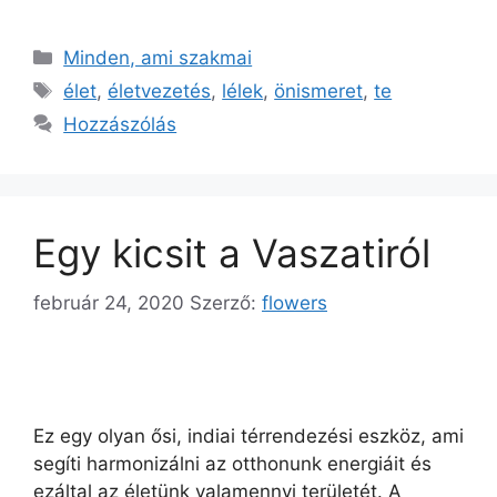
Minden, ami szakmai
élet
,
életvezetés
,
lélek
,
önismeret
,
te
Hozzászólás
Egy kicsit a Vaszatiról
február 24, 2020
Szerző:
flowers
Ez egy olyan ősi, indiai térrendezési eszköz, ami
segíti harmonizálni az otthonunk energiáit és
ezáltal az életünk valamennyi területét. A