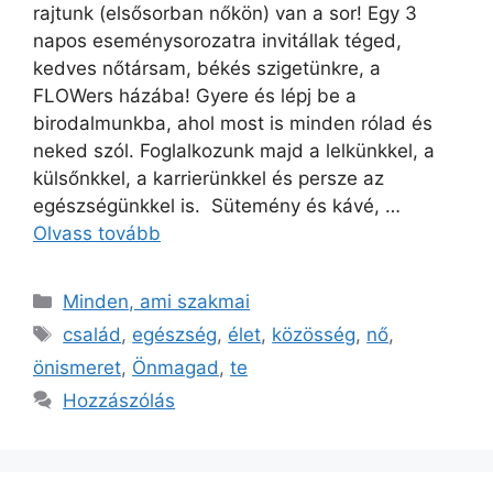
rajtunk (elsősorban nőkön) van a sor! Egy 3
napos eseménysorozatra invitállak téged,
kedves nőtársam, békés szigetünkre, a
FLOWers házába! Gyere és lépj be a
birodalmunkba, ahol most is minden rólad és
neked szól. Foglalkozunk majd a lelkünkkel, a
külsőnkkel, a karrierünkkel és persze az
egészségünkkel is. Sütemény és kávé, …
Olvass tovább
Minden, ami szakmai
család
,
egészség
,
élet
,
közösség
,
nő
,
önismeret
,
Önmagad
,
te
Hozzászólás