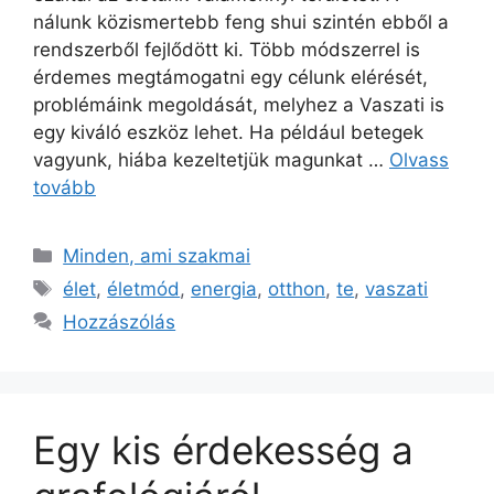
nálunk közismertebb feng shui szintén ebből a
rendszerből fejlődött ki. Több módszerrel is
érdemes megtámogatni egy célunk elérését,
problémáink megoldását, melyhez a Vaszati is
egy kiváló eszköz lehet. Ha például betegek
vagyunk, hiába kezeltetjük magunkat …
Olvass
tovább
Minden, ami szakmai
élet
,
életmód
,
energia
,
otthon
,
te
,
vaszati
Hozzászólás
Egy kis érdekesség a