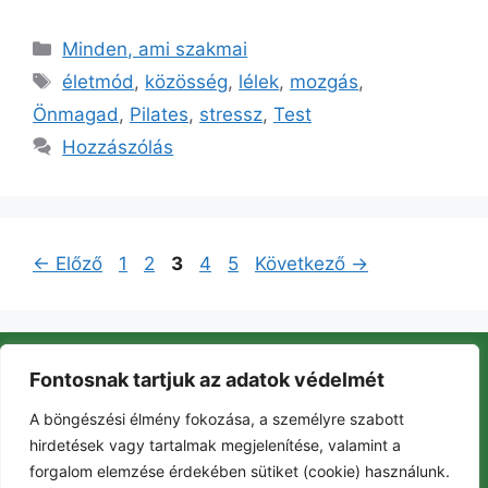
Minden, ami szakmai
életmód
,
közösség
,
lélek
,
mozgás
,
Önmagad
,
Pilates
,
stressz
,
Test
Hozzászólás
←
Előző
1
2
3
4
5
Következő
→
Fontosnak tartjuk az adatok védelmét
Szolgáltatások
A böngészési élmény fokozása, a személyre szabott
Gyerekeknek
hirdetések vagy tartalmak megjelenítése, valamint a
Eseménynaptár
Kapcsolat
forgalom elemzése érdekében sütiket (cookie) használunk.