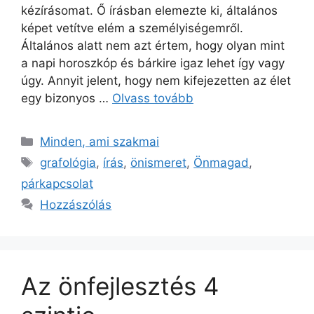
kézírásomat. Ő írásban elemezte ki, általános
képet vetítve elém a személyiségemről.
Általános alatt nem azt értem, hogy olyan mint
a napi horoszkóp és bárkire igaz lehet így vagy
úgy. Annyit jelent, hogy nem kifejezetten az élet
egy bizonyos …
Olvass tovább
Minden, ami szakmai
grafológia
,
írás
,
önismeret
,
Önmagad
,
párkapcsolat
Hozzászólás
Az önfejlesztés 4