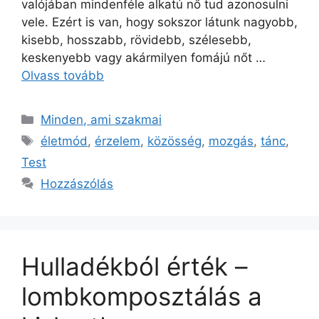
valójában mindenféle alkatú nő tud azonosulni
vele. Ezért is van, hogy sokszor látunk nagyobb,
kisebb, hosszabb, rövidebb, szélesebb,
keskenyebb vagy akármilyen fomájú nőt …
Olvass tovább
Minden, ami szakmai
életmód
,
érzelem
,
közösség
,
mozgás
,
tánc
,
Test
Hozzászólás
Hulladékból érték –
lombkomposztálás a