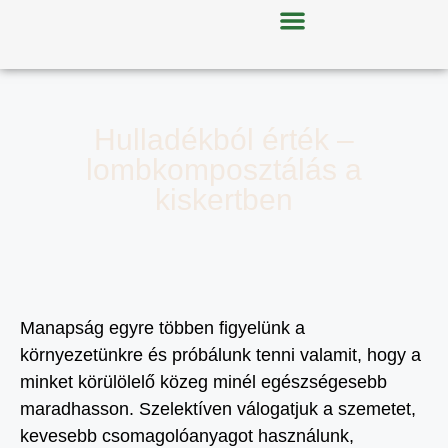
Hulladékból érték –
lombkomposztálás a
kiskertben
Manapság egyre többen figyelünk a
környezetünkre és próbálunk tenni valamit, hogy a
minket körülölelő közeg minél egészségesebb
maradhasson. Szelektíven válogatjuk a szemetet,
kevesebb csomagolóanyagot használunk,