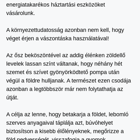
energiatakarékos háztartási eszközöket
vásárolunk.
A környezettudatosság azonban nem kell, hogy
véget érjen a vászontáska használatával!
Az ősz beköszöntével az addig élénken zöldellő
levelek lassan színt váltanak, hogy néhány hét
szemet és szívet gyönyörködtető pompa után
végül a földre hulljanak. A természet ezen csodája
azonban a legtöbbször már nem folytathatja az
útját.
A célja az lenne, hogy betakarja a földet, lebomló
szerves anyagaival táplálja azt, búvóhelyet
biztosítson a kisebb élőlényeknek, megőrizze a
föld nedvességét, visszafogja a gyomok