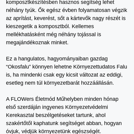
komposztkészítésben hasznos segítség lehet
néhány tyúk. Ők egész évben folyamatosan végzik
az aprítást, keverést, sőt a kártevők nagy részét is
kieszegetik a komposztból. Kellemes
mellékhatásként még néhány tojással is
megajándékoznak minket.
Ez a hangulatos, hagyományaiban gazdag
“Okosfalu” könnyen lehetne Környezettudatos Falu
is, ha mindenki csak egy kicsit változat az eddigi,
esetleg nem túl környezetbarát hozzáállásán.
A FLOWers Életmód Műhelyben minden hónap
első szerdáján ingyenes Környezetvédelmi
Kerekasztal beszélgetéseket tartunk, ahol
szakértőtől kaphatunk segítséget abban, hogyan
óvjuk, védjük környezetünk egészségét.